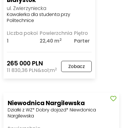
ul. Zwierzyniecka
Kawalerka dla studenta przy
Politechnice
Liczba pokoi
Powierzchnia
Piętro
2
1
22,40 m
Parter
265 000 PLN
Zobacz
2
11 830,36 PLN&sol;m
Niewodnica Nargilewska
Działki z WZ* Dobry dojazd* Niewdonica
Nargilewska