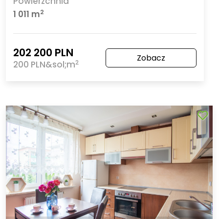
Powierzchnia
2
1 011 m
202 200 PLN
Zobacz
2
200 PLN&sol;m