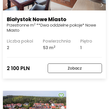
Białystok Nowe Miasto
Przestronne m
**Dwa oddzielne pokoje* Nowe
2
Miasto
Liczba pokoi
Powierzchnia
Piętro
2
2
53 m
1
2 100 PLN
Zobacz