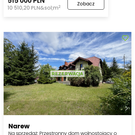
515 000 PLN
Zobacz
2
10 510,20 PLN&sol;m
Narew
Na sprzedaż: Przestronny dom wolnostojący o