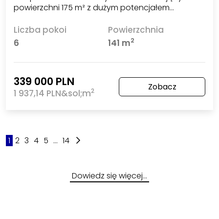
powierzchni 175 m² z dużym potencjałem…
Liczba pokoi
Powierzchnia
2
6
141 m
339 000 PLN
Zobacz
2
1 937,14 PLN&sol;m
1
2
3
4
5
...
14
Dowiedz się więcej…