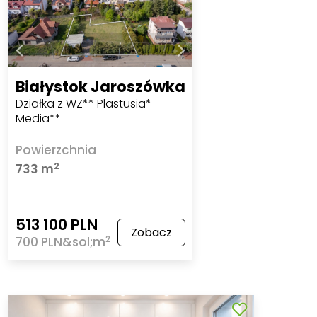
Białystok Jaroszówka
Działka z WZ** Plastusia*
Media**
Powierzchnia
2
733 m
513 100 PLN
Zobacz
2
700 PLN&sol;m