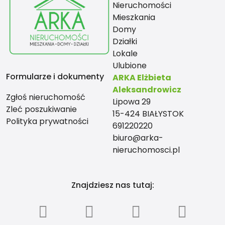
Nieruchomości
Mieszkania
Domy
Działki
Lokale
Ulubione
Formularze i dokumenty
ARKA Elżbieta
Aleksandrowicz
Zgłoś nieruchomość
Lipowa 29
Zleć poszukiwanie
15-424 BIAŁYSTOK
Polityka prywatności
691220220
biuro@arka-
nieruchomosci.pl
Znajdziesz nas tutaj: