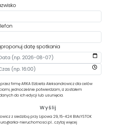
zwisko
lefon
proponuj datę spotkania
ez firmę ARKA Elżbieta Aleksandrowicz dla celów
iami, jednocześnie potwierdzam, iż zostałem
anych do ich edycji lub usunięcia.
wicz z siedzibą przy Lipowa 29, 15-424 BIAŁYSTOK
 biuro@arka-nieruchomosci.pl…
czytaj więcej