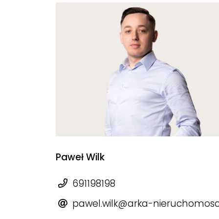
Paweł Wilk
691198198
pawel.wilk@arka-nieruchomosci