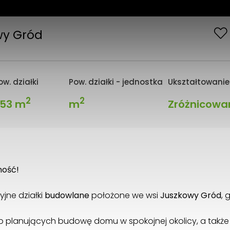
wy Gród
ow. działki
Pow. działki - jednostka
Ukształtowanie 
2
2
53 m
m
Zróżnicowa
ność!
jne działki
budowlane
położone we wsi
Juszkowy Gród
,
b planujących budowę domu w spokojnej okolicy, a takż