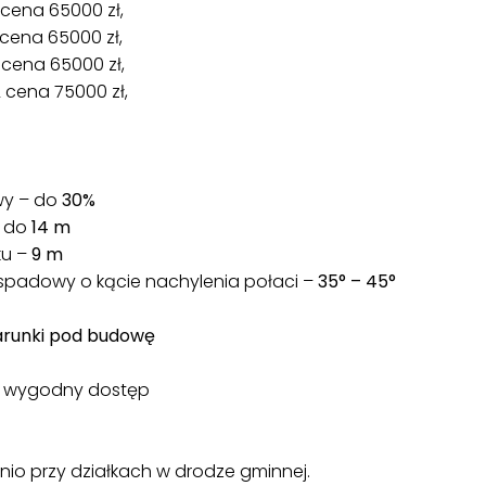
 cena 65000 zł,
 cena 65000 zł,
2 cena 65000 zł,
2 cena 75000 zł,
wy – do
30%
– do
14 m
ku –
9 m
padowy o kącie nachylenia połaci –
35° – 45°
warunki pod budowę
 i wygodny dostęp
nio przy działkach w drodze gminnej.