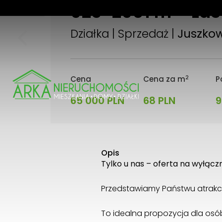
923-2901 m
* Las
2
Działka | Sprzedaż |
Juszko
2
Cena
Cena za m
P
65 000 PLN
68 PLN
9
Opis
Tylko u nas – oferta na wyłącz
Przedstawiamy Państwu atrakcy
To idealna propozycja dla osó