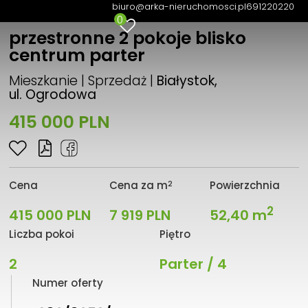
biuro@arka-nieruchomosci.pl
691220220
0
przestronne 2 pokoje blisko
centrum parter
Mieszkanie | Sprzedaż |
Białystok,
ul. Ogrodowa
415 000 PLN
2
Cena
Cena za m
Powierzchnia
2
415 000 PLN
7 919 PLN
52,40 m
Liczba pokoi
Piętro
2
Parter / 4
Numer oferty