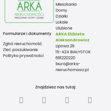
Mieszkania
Domy
Działki
Lokale
Ulubione
Formularze i dokumenty
ARKA Elżbieta
Aleksandrowicz
Zgłoś nieruchomość
Lipowa 29
Zleć poszukiwanie
15-424 BIAŁYSTOK
Polityka prywatności
691220220
biuro@arka-
nieruchomosci.pl
Znajdziesz nas tutaj: