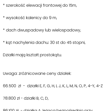
* szerokość elewacji frontowej do 15m,
* wysokość kalenicy do 9 m,
* dach dwuspadowy lub wielospadowy,
* kąt nachylenia dachu: 30 st do 45 stopni,
Działki mają kształt prostokątu.
Uwaga: zróżnicowane ceny działek:
66.500 zł - działki E, F, G, H, I, J, K, L, M, N, O, P, 4-Y, 4-Z
78.800 zł - działki B, C, D,
86.100 zł - działka A leżąca bezpośrednio przy