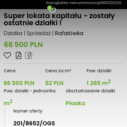
biuro@arka-nieruchomosci.pl
691220220
0
Super lokata kapitału - zostały
ostatnie działki !
Działka | Sprzedaż |
Rafałówka
66 500 PLN
2
Cena
Cena za m
Pow. działki
2
66 500 PLN
52 PLN
1 265 m
Pow. działki - jednostka
Ukształtowanie działki
2
m
Płaska
Numer oferty
201/8652/OGS