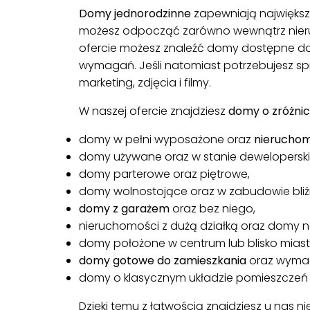
Domy jednorodzinne
zapewniają największ
możesz odpocząć zarówno wewnątrz nieruch
ofercie możesz znaleźć domy dostępne do 
wymagań. Jeśli natomiast potrzebujesz 
marketing, zdjęcia i filmy.
W naszej ofercie znajdziesz
domy o zróżni
domy w pełni wyposażone oraz
nieruchom
domy używane oraz w stanie dewelopersk
domy parterowe oraz piętrowe,
domy wolnostojące oraz w zabudowie bliźn
domy z garażem
oraz bez niego,
nieruchomości z dużą
działką
oraz domy na
domy położone w centrum lub blisko miast
domy gotowe do zamieszkania
oraz wymag
domy o klasycznym układzie pomieszczeń o
Dzięki temu z łatwością znajdziesz u nas