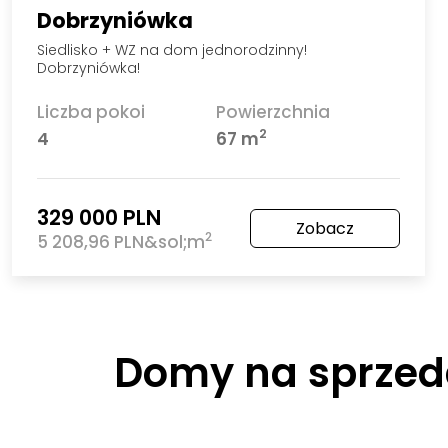
Dobrzyniówka
Siedlisko + WZ na dom jednorodzinny!
Dobrzyniówka!
Liczba pokoi
Powierzchnia
2
4
67 m
329 000 PLN
Zobacz
2
5 208,96 PLN&sol;m
Domy na sprzed