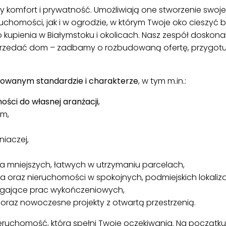
y komfort i prywatność. Umożliwiają one stworzenie swoj
omości, jak i w ogrodzie, w którym Twoje oko cieszyć b
kupienia w Białymstoku i okolicach. Nasz zespół doskona
sprzedać dom – zadbamy o rozbudowaną ofertę, przygo
cowanym standardzie i charakterze
, w tym m.in.:
ości do własnej aranżacji
,
im,
iaczej,
 mniejszych, łatwych w utrzymaniu parcelach,
a oraz nieruchomości w spokojnych, podmiejskich lokaliz
ające prac wykończeniowych,
raz nowoczesne projekty z otwartą przestrzenią.
 nieruchomość, która spełni Twoje oczekiwania. Na począ