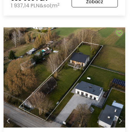
Zobacz
2
1 937,14 PLN&sol;m