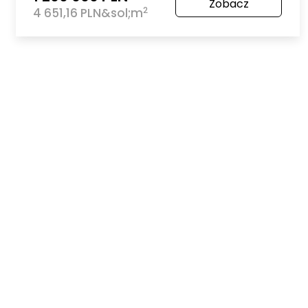
Zobacz
2
4 651,16 PLN&sol;m