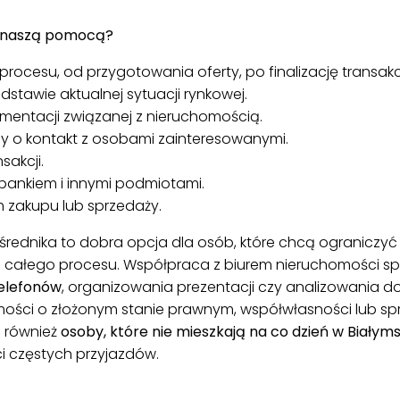
z naszą pomocą?
rocesu, od przygotowania oferty, po finalizację transakcj
tawie aktualnej sytuacji rynkowej.
entacji związanej z nieruchomością.
 o kontakt z osobami zainteresowanymi.
akcji.
bankiem i innymi podmiotami.
zakupu lub sprzedaży.
rednika to dobra opcja dla osób, które chcą ograniczyć
całego procesu. Współpraca z biurem nieruchomości sp
telefonów
, organizowania prezentacji czy analizowania 
homości o złożonym stanie prawnym, współwłasności lub 
ą również
osoby, które nie mieszkają na co dzień w Białym
i częstych przyjazdów.