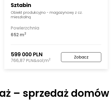
Sztabin
Obiekt produkcyjno - magazynowy z cz.
mieszkalną
Powierzchnia
2
652 m
599 000 PLN
Zobacz
2
766,87 PLN&sol;m
aż – sprzedaż domów –