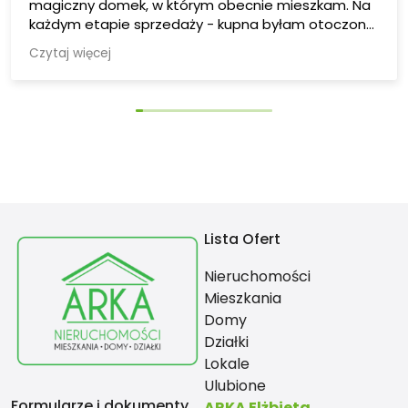
magiczny domek, w którym obecnie mieszkam. Na
każdym etapie sprzedaży - kupna byłam otoczona
fachową i życzliwą opieką. Bardzo dzìękuję i jeszcze
Czytaj więcej
raz polecam. Z ARKĄ jestem na TAK
Lista Ofert
Nieruchomości
Mieszkania
Domy
Działki
Lokale
Ulubione
Formularze i dokumenty
ARKA Elżbieta