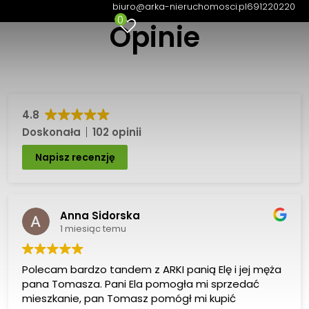
biuro@arka-nieruchomosci.pl
691220220
0
Opinie
4.8
Doskonała
102 opinii
Napisz recenzję
Anna Sidorska
1 miesiąc temu
Polecam bardzo tandem z ARKI panią Elę i jej męża
pana Tomasza. Pani Ela pomogła mi sprzedać
mieszkanie, pan Tomasz pomógł mi kupić