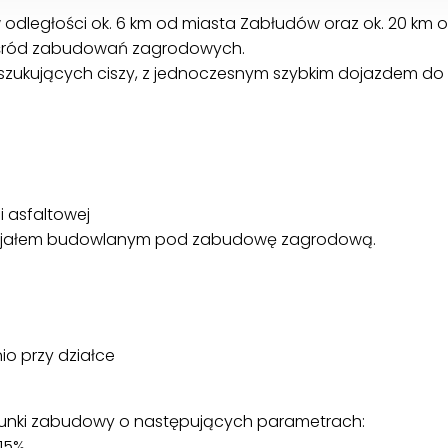
 odległości ok. 6 km od miasta Zabłudów oraz ok. 20 km o
 wśród zabudowań zagrodowych.
szukujących ciszy, z jednoczesnym szybkim dojazdem do 
i asfaltowej
tencjałem budowlanym pod zabudowę zagrodową.
o przy działce
runki zabudowy o następujących parametrach:
15%