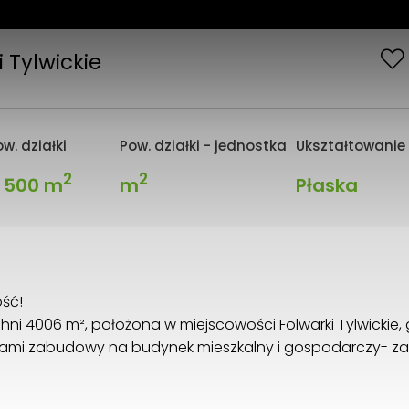
 Tylwickie
w. działki
Pow. działki - jednostka
Ukształtowanie 
2
2
 500 m
m
Płaska
ość!
hni 4006 m², położona w miejscowości Folwarki Tylwickie
nkami zabudowy na budynek mieszkalny i gospodarczy- 