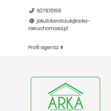
507970159
jakub.karolczuk@arka-
nieruchomosci.pl
Profil agenta