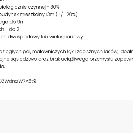
biologicznie czynnej - 30%
 budynek mieszkalny 13m (+/- 20%)
nego do 9m
h - do 2
dach dwuspadowy lub wielospadowy
ległych pól, malowniczych łąk i zacisznych lasów, ideal
kojne sąsiedztwo oraz brak uciążliwego przemysłu zapew
ia.
BDZWdrszW7A6t9