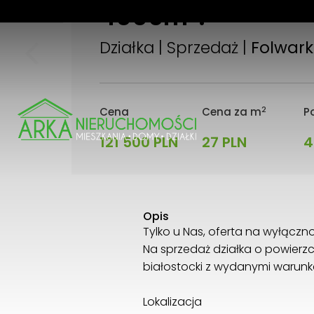
4006m
!
2
Działka | Sprzedaż |
Folwarki
2
Cena
Cena za m
Po
121 500 PLN
27 PLN
4
Opis
Tylko u Nas, oferta na wyłączn
Na sprzedaż działka o powierzc
białostocki z wydanymi waru
Lokalizacja