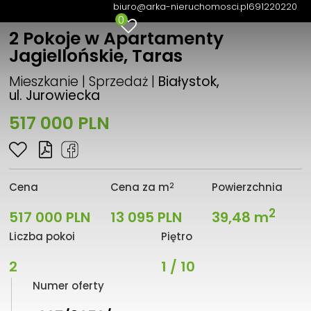
biuro@arka-nieruchomosci.pl
691220220
0
2 Pokoje w Apartamenty
Jagiellońskie, Taras
Mieszkanie | Sprzedaż |
Białystok,
ul. Jurowiecka
517 000 PLN
2
Cena
Cena za m
Powierzchnia
2
517 000 PLN
13 095 PLN
39,48 m
Liczba pokoi
Piętro
2
1 / 10
Numer oferty