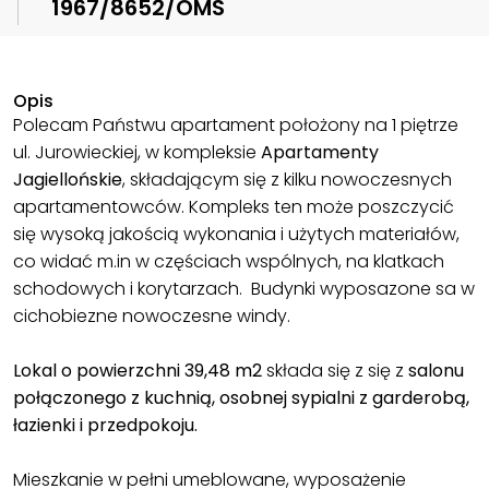
1967/8652/OMS
Opis
Polecam Państwu apartament położony na 1 piętrze
ul. Jurowieckiej, w kompleksie
Apartamenty
Jagiellońskie
, składającym się z kilku nowoczesnych
apartamentowców. Kompleks ten może poszczycić
się wysoką jakością wykonania i użytych materiałów,
co widać m.in w częściach wspólnych, na klatkach
schodowych i korytarzach. Budynki wyposazone sa w
cichobiezne nowoczesne windy.
Lokal o powierzchni 39,48 m2
składa się z się z
salonu
połączonego z kuchnią, osobnej sypialni z garderobą,
łazienki i przedpokoju.
Mieszkanie w pełni umeblowane, wyposażenie