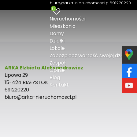
biuro@arka-nieruchomosci.pl
691220220
0
Nieruchomości
Mieszkania
Domy
Działki
Lokale
Zabezpiecz wartość swojej działki
Zespół
ARKA Elżbieta Aleksandrowicz
Opinie
Lipowa 29
Blog
15-424 BIAŁYSTOK
Kontakt
691220220
biuro@arka-nieruchomosci.pl